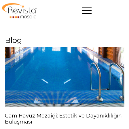
ANASAYFA
Blog
REVİSTA
ÜRETİM
ÜRÜNLER
BLOG
E-KATALOG
Cam Havuz Mozaiği: Estetik ve Dayanıklılığın
Buluşması