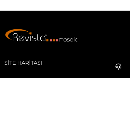
SİTE HARİTASI
REVİSTA
ÜRETİM
+90 212 508 22 94
ÜRÜNLER
BLOG
İLETİŞİM
905322451487
DESTEK