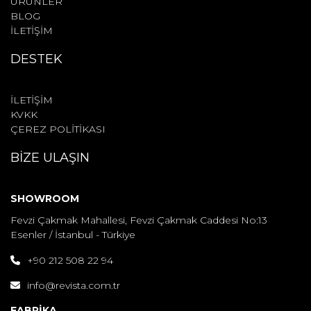
ÜRÜNLER
BLOG
İLETİŞİM
DESTEK
İLETİŞİM
KVKK
ÇEREZ POLİTİKASI
BİZE ULAŞIN
SHOWROOM
Fevzi Çakmak Mahallesi, Fevzi Çakmak Caddesi No:13
Esenler / İstanbul - Türkiye
+90 212 508 22 94
info@revista.com.tr
FABRİKA