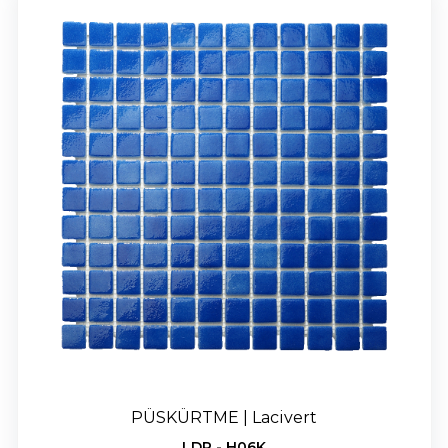
PÜSKÜRTME | Lacivert
LDR - H06K