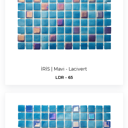
İRİS | Mavi - Lacivert
LDR - 65