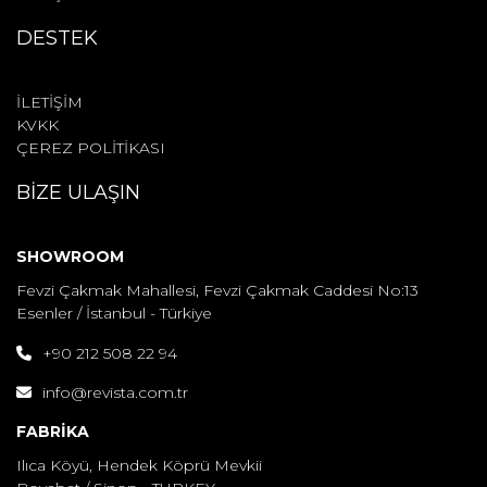
DESTEK
İLETİŞİM
KVKK
ÇEREZ POLİTİKASI
BİZE ULAŞIN
SHOWROOM
Fevzi Çakmak Mahallesi, Fevzi Çakmak Caddesi No:13
Esenler / İstanbul - Türkiye
+90 212 508 22 94
info@revista.com.tr
FABRİKA
Ilıca Köyü, Hendek Köprü Mevkii